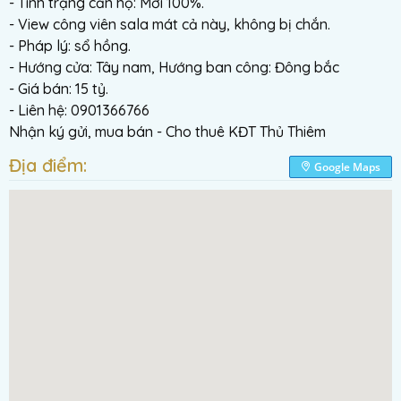
- Tình trạng căn hộ: Mới 100%.
- View công viên sala mát cả này, không bị chắn.
- Pháp lý: sổ hồng.
- Hướng cửa: Tây nam, Hướng ban công: Đông bắc
- Giá bán: 15 tỷ.
- Liên hệ: 0901366766
Nhận ký gửi, mua bán - Cho thuê KĐT Thủ Thiêm
Địa điểm:
Google Maps