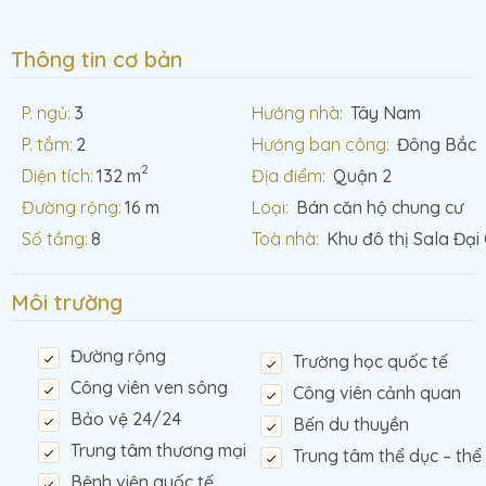
Thông tin cơ bản
P. ngủ:
3
Hướng nhà:
Tây Nam
P. tắm:
2
Hướng ban công:
Đông Bắc
2
Diện tích:
132 m
Địa điểm:
Quận 2
Đường rộng:
16 m
Loại:
Bán căn hộ chung cư
Số tầng:
8
Toà nhà:
Khu đô thị Sala Đại
Môi trường
Đường rộng
Trường học quốc tế
Công viên ven sông
Công viên cảnh quan
Bảo vệ 24/24
Bến du thuyền
Trung tâm thương mại
Trung tâm thể dục – thể
Bệnh viện quốc tế