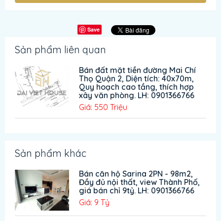
Save
Sản phẩm liên quan
Bán đất mặt tiền đường Mai Chí
Thọ Quận 2, Diện tích: 40x70m,
Quy hoạch cao tầng, thích hợp
xây văn phòng. LH: 0901366766
Giá: 550 Triệu
Sản phẩm khác
Bán căn hộ Sarina 2PN - 98m2,
Đầy đủ nội thất, view Thành Phố,
giá bán chỉ 9tỷ. LH: 0901366766
Giá: 9 Tỷ