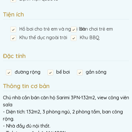
Tiện ích
Hồ bơi cho trẻ em và người lớn
Sân chơi trẻ em
Khu thể dục ngoài trời
Khu BBQ
Đặc tính
đường rộng
bể bơi
gần sông
Thông tin cơ bản
Chủ nhà cần bán căn hộ Sarimi 3PN-132m2, view công viên
sala
- Diện tích: 132m2, 3 phòng ngủ, 2 phòng tắm, ban công
rộng.
- Nhà đầy đủ nội thất.