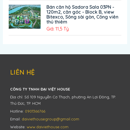
Bán căn hộ Sadora Sala 03PN -
120m2, căn góc - Block B, view
Bitexco, Sông sài gòn, Công viên
thủ thiêm
Giá: 11,5 Tỷ
LIÊN HỆ
CÔNG TY TNHH ĐẠI VIỆT HOUSE
Địa chỉ: Số 109 Nguyễn Cơ Thạch, phường An Lợi Đông, TP.
Thủ Đức, TP. HCM
Hotline:
0901366766
Email:
daiviethousegroup@gmail.com
Website:
www.daiviethouse.com