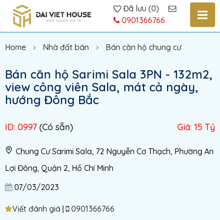
Đã lưu
(
0
)
0901366766
Home
Nhà đất bán
Bán căn hộ chung cư
Bán căn hộ Sarimi Sala 3PN - 132m2,
view công viên Sala, mát cả ngày,
hướng Đông Bắc
ID: 0997
(Có sẵn)
Giá: 15 Tỷ
Chung Cư Sarimi Sala, 72 Nguyễn Cơ Thạch, Phường An
Lợi Đông, Quận 2, Hồ Chí Minh
07/03/2023
Viết đánh giá
|
0901366766