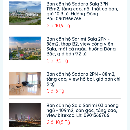
Bán căn hộ Sadora Sala 3PN-
113m2, tầng cao, nội thất cơ bản,
giá 10.9 tỷ, Hướng Đông
Bắc.0901366766
Giá: 10,9 Tỷ
Bán căn hộ Sarimi Sala 2PN -
88m2, tháp B2, view công viên
Sala, mát cả ngày, hướng Đông
Bắc, giá bán 9.2 tỷ
Giá: 9,2 Tỷ
Bán căn hộ Sadora 2PN - 88m2,
tầng cao, view hồ bơi, giá bán chỉ
6 tỷ
Giá: 6 Tỷ
Bán căn hộ Sala Sarimi 03 phòng
ngủ - 109m2, căn góc, tầng cao,
view bitexco. Lh: 0901366766
Giá: 10,5 Tỷ