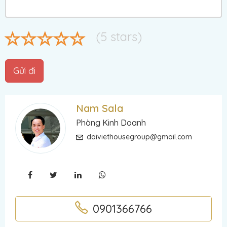
(
5
stars)
Gửi đi
Nam Sala
Phòng Kinh Doanh
daiviethousegroup@gmail.com
0901366766