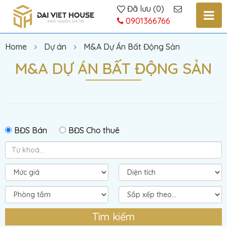
Đã lưu
(
0
)
0901366766
Home
Dự án
M&A Dự Án Bất Động Sản
M&A DỰ ÁN BẤT ĐỘNG SẢN
BĐS Bán
BĐS Cho thuê
Tìm kiếm