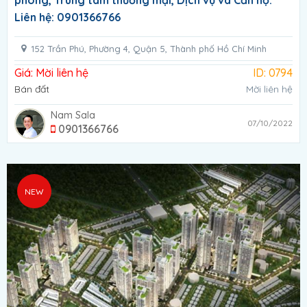
phòng, Trung tâm thương mại, Dịch vụ và Căn hộ.
Liên hệ: 0901366766
152 Trần Phú, Phường 4, Quận 5, Thành phố Hồ Chí Minh
Giá: Mời liên hệ
ID: 0794
Bán đất
Mời liên hệ
Nam Sala
07/10/2022
0901366766
NEW