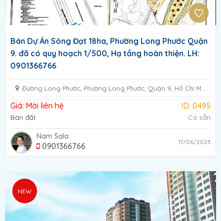
Bán Dự Án Sông Đạt 18ha, Phường Long Phước Quận
9. đã có quy hoạch 1/500, Hạ tầng hoàn thiện. LH:
0901366766
Đường Long Phước, Phường Long Phước, Quận 9, Hồ Chí Minh
Giá: Mời liên hệ
ID: 0495
Bán đất
Có sẵn
Nam Sala
17/06/2023
0901366766
NEW