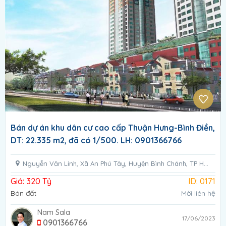
Bán dự án khu dân cư cao cấp Thuận Hưng-Bình Điền,
DT: 22.335 m2, đã có 1/500. LH: 0901366766
Nguyễn Văn Linh, Xã An Phú Tây, Huyện Bình Chánh, TP Hồ Chí Minh
Giá: 320 Tỷ
ID: 0171
Bán đất
Mời liên hệ
Nam Sala
17/06/2023
0901366766