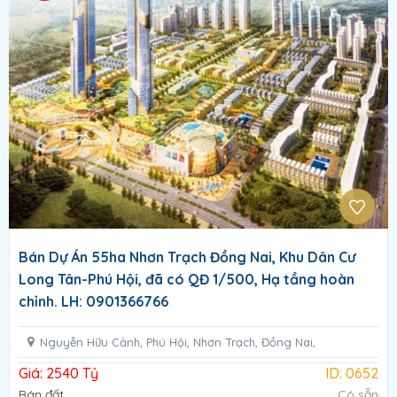
Bán Dự Án 55ha Nhơn Trạch Đồng Nai, Khu Dân Cư
Long Tân-Phú Hội, đã có QĐ 1/500, Hạ tầng hoàn
chỉnh. LH: 0901366766
Nguyễn Hữu Cảnh, Phú Hội, Nhơn Trạch, Đồng Nai,
Giá: 2540 Tỷ
ID: 0652
Bán đất
Có sẵn