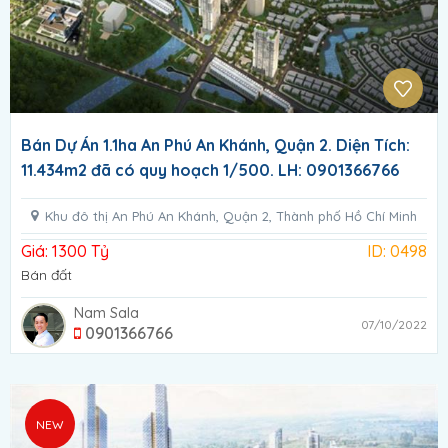
Bán Dự Án 1.1ha An Phú An Khánh, Quận 2. Diện Tích:
11.434m2 đã có quy hoạch 1/500. LH: 0901366766
Khu đô thị An Phú An Khánh, Quận 2, Thành phố Hồ Chí Minh
Giá: 1300 Tỷ
ID: 0498
Bán đất
Nam Sala
07/10/2022
0901366766
NEW