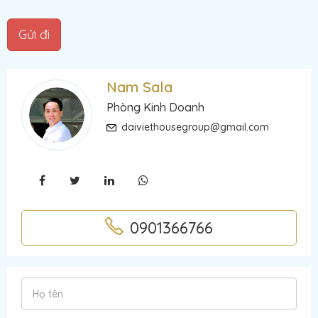
Gửi đi
Nam Sala
Phòng Kinh Doanh
daiviethousegroup@gmail.com
0901366766