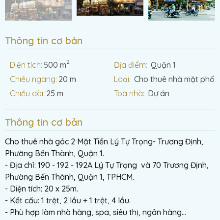
Thông tin cơ bản
2
Diện tích:
500 m
Địa điểm:
Quận 1
Chiều ngang:
20 m
Loại:
Cho thuê nhà mặt phố
Chiều dài:
25 m
Toà nhà:
Dự án
Thông tin cơ bản
Cho thuê nhà góc 2 Mặt Tiền Lý Tự Trọng- Trương Định,
Phường Bến Thành, Quận 1.
- Địa chỉ: 190 - 192 - 192A Lý Tự Trọng và 70 Trương Định,
Phường Bến Thành, Quận 1, TPHCM.
- Diện tích: 20 x 25m.
- Kết cấu: 1 trệt, 2 lầu + 1 trệt, 4 lầu.
- Phù hợp làm nhà hàng, spa, siêu thị, ngân hàng...