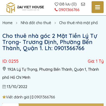
Đã lưu
(
0
)
0901366766
Home
Nhà đất cho thuê
Cho thuê nhà mặt phố
Cho thuê nhà góc 2 Mặt Tiền Lý Tự
Trọng- Trương Định, Phường Bến
Thành, Quận 1. Lh: 0901366766
ID: 0255
Giá: 1 Tỷ
192A Lý Tự Trọng, Phường Bến Thành, Quận 1, Thành
phố Hồ Chí Minh
13/10/2022
Viết đánh giá
|
0901366766