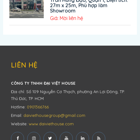
Trần Hưng Đạo, Quận 1, Diện tích:
27m x 25m, Phù hợp làm
Showroom
Giá: Mời liên hệ
LIÊN HỆ
CÔNG TY TNHH ĐẠI VIỆT HOUSE
Địa chỉ: Số 109 Nguyễn Cơ Thạch, phường An Lợi Đông, TP.
Thủ Đức, TP. HCM
Hotline:
0901366766
Email:
daiviethousegroup@gmail.com
Website:
www.daiviethouse.com