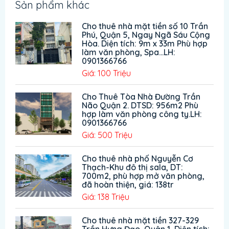
Sản phẩm khác
Cho thuê nhà mặt tiền số 10 Trần
Phú, Quận 5, Ngay Ngã Sáu Cộng
Hòa. Diện tích: 9m x 33m Phù hợp
làm văn phòng, Spa...LH:
0901366766
Giá: 100 Triệu
Cho Thuê Tòa Nhà Đường Trần
Não Quận 2. DTSD: 956m2 Phù
hợp làm văn phòng công ty.LH:
0901366766
Giá: 500 Triệu
Cho thuê nhà phố Nguyễn Cơ
Thạch-Khu đô thị sala, DT:
700m2, phù hợp mở văn phòng,
đã hoàn thiện, giá: 138tr
Giá: 138 Triệu
Cho thuê nhà mặt tiền 327-329